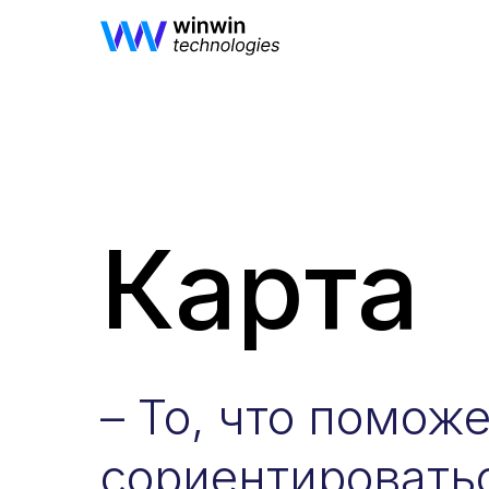
Карта
– То, что помож
сориентировать